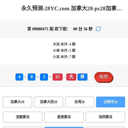
永久预测-28YC.com 加拿大28-pc28加拿大官网|加拿大28结果查询预测|pc28加拿大官网在线预测|加拿大pc28开奖官网查询
第
08080475
期 距下期：
00
分
56
秒
大双
未开:
4
期
小单
未开:
1
期
小双
未开:
7
期
4
8
3
15
大
单
咪牌
+
+
=
-
加拿大28
加拿大西28
台湾28
比特币28
涅槃算法
星陨算法
浩然算法