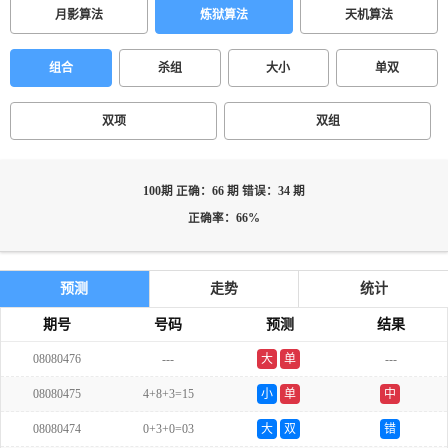
月影算法
炼狱算法
天机算法
组合
杀组
大小
单双
双项
双组
100期 正确：66 期 错误：34 期
正确率：66%
预测
走势
统计
期号
号码
预测
结果
08080476
---
大
单
---
08080475
4+8+3=15
小
单
中
08080474
0+3+0=03
大
双
错