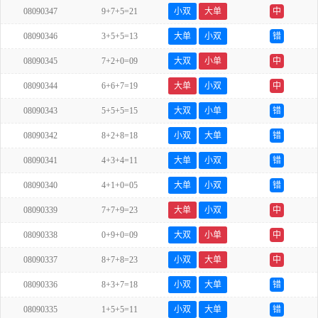
08090347
9+7+5=21
小双
大单
中
08090346
3+5+5=13
大单
小双
错
08090345
7+2+0=09
大双
小单
中
08090344
6+6+7=19
大单
小双
中
08090343
5+5+5=15
大双
小单
错
08090342
8+2+8=18
小双
大单
错
08090341
4+3+4=11
大单
小双
错
08090340
4+1+0=05
大单
小双
错
08090339
7+7+9=23
大单
小双
中
08090338
0+9+0=09
大双
小单
中
08090337
8+7+8=23
小双
大单
中
08090336
8+3+7=18
小双
大单
错
08090335
1+5+5=11
小双
大单
错