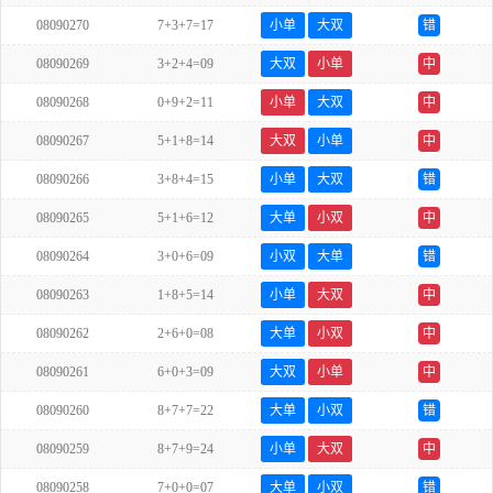
08090270
7+3+7=17
小单
大双
错
08090269
3+2+4=09
大双
小单
中
08090268
0+9+2=11
小单
大双
中
08090267
5+1+8=14
大双
小单
中
08090266
3+8+4=15
小单
大双
错
08090265
5+1+6=12
大单
小双
中
08090264
3+0+6=09
小双
大单
错
08090263
1+8+5=14
小单
大双
中
08090262
2+6+0=08
大单
小双
中
08090261
6+0+3=09
大双
小单
中
08090260
8+7+7=22
大单
小双
错
08090259
8+7+9=24
小单
大双
中
08090258
7+0+0=07
大单
小双
错