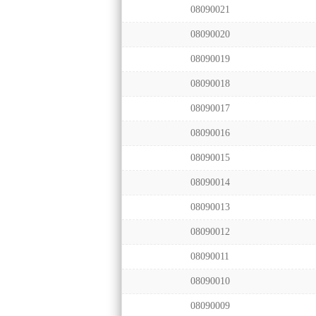
08090021
08090020
08090019
08090018
08090017
08090016
08090015
08090014
08090013
08090012
08090011
08090010
08090009