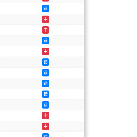
错
中
中
错
中
错
错
错
错
错
中
中
错