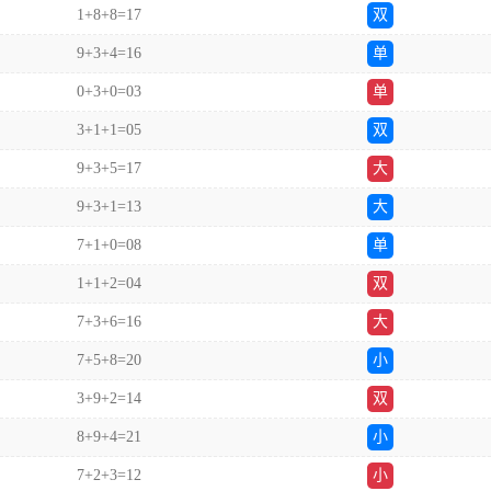
1+8+8=17
双
9+3+4=16
单
0+3+0=03
单
3+1+1=05
双
9+3+5=17
大
9+3+1=13
大
7+1+0=08
单
1+1+2=04
双
7+3+6=16
大
7+5+8=20
小
3+9+2=14
双
8+9+4=21
小
7+2+3=12
小