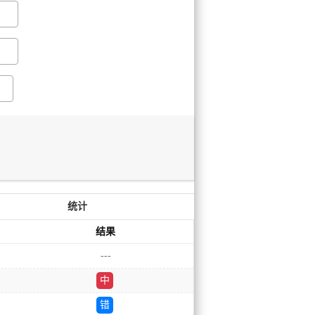
统计
结果
---
中
错