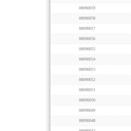
08090059
08090058
08090057
08090056
08090055
08090054
08090053
08090052
08090051
08090050
08090049
08090048
08090047