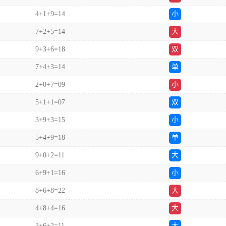
4+1+9=14
小
7+2+5=14
大
9+3+6=18
双
7+4+3=14
单
2+0+7=09
小
5+1+1=07
双
3+9+3=15
小
5+4+9=18
单
9+0+2=11
大
6+9+1=16
小
8+6+8=22
大
4+8+4=16
大
3+6+2=11
大