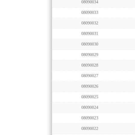
08090034
08090033
08090032
08090031
08090030
08090029
08090028
08090027
08090026
08090025
08090024
08090023
08090022