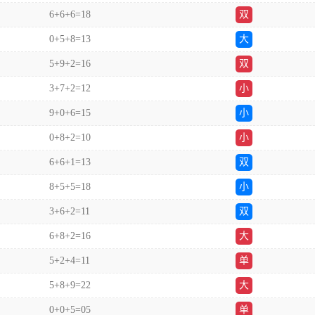
6+6+6=18
双
0+5+8=13
大
5+9+2=16
双
3+7+2=12
小
9+0+6=15
小
0+8+2=10
小
6+6+1=13
双
8+5+5=18
小
3+6+2=11
双
6+8+2=16
大
5+2+4=11
单
5+8+9=22
大
0+0+5=05
单