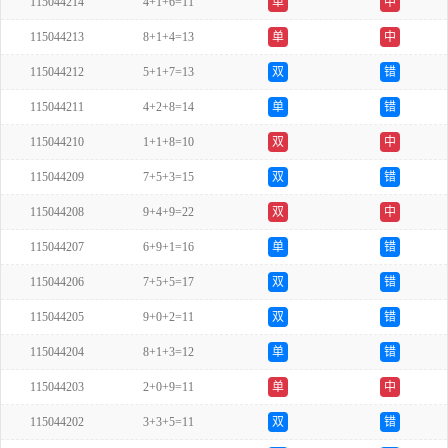
115044214
4+1+6=11
单
中
115044213
8+1+4=13
单
中
115044212
5+1+7=13
双
错
115044211
4+2+8=14
单
错
115044210
1+1+8=10
双
中
115044209
7+5+3=15
双
错
115044208
9+4+9=22
双
中
115044207
6+9+1=16
单
错
115044206
7+5+5=17
双
错
115044205
9+0+2=11
双
错
115044204
8+1+3=12
单
错
115044203
2+0+9=11
单
中
115044202
3+3+5=11
双
错