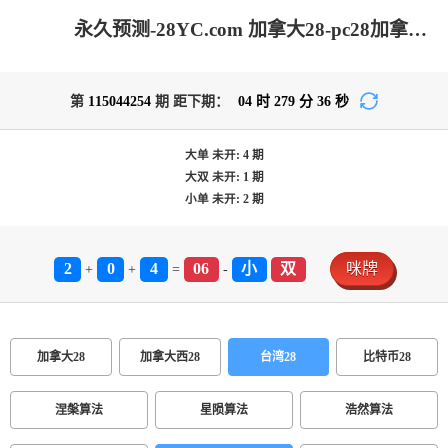
永久预测-28YC.com 加拿大28-pc28加拿大官网|加拿大28结果查询预测|pc28加拿大官网在线预测|加拿大pc28开奖官网查询
第
115044254
期 距下期：
04
时
279
分
36
秒
大单
未开:
4
期
大双
未开:
1
期
小单
未开:
2
期
2
0
4
06
小
双
咪牌
+
+
=
-
加拿大28
加拿大西28
台湾28
比特币28
涅槃算法
星陨算法
浩然算法