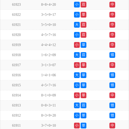
61923
8+8+4=20
小
双
中
61922
3+5+9=17
小
单
中
61921
5+5+0=10
大
双
中
61920
4+5+7=16
小
双
中
61919
4+4+4=12
小
单
中
61918
1+6+2=09
大
双
错
61917
3+1+3=07
小
单
中
61916
1+4+1=06
大
单
错
61915
4+5+7=16
小
单
错
61914
8+1+0=09
小
单
中
61913
0+8+3=11
大
双
错
61912
8+3+9=20
小
单
错
61911
3+7+0=10
小
单
中