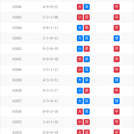
61846
4+9+9=22
大
单
中
61845
5+2+1=08
小
双
中
61844
4+8+1=13
大
单
中
61843
2+1+8=11
大
双
错
61842
9+2+8=19
小
单
中
61841
9+0+9=18
大
单
中
61840
5+5+1=11
小
双
中
61839
4+5+3=12
大
单
错
61838
9+3+5=17
小
单
中
61837
2+5+4=11
大
双
错
61836
8+6+2=16
大
单
中
61835
5+4+1=10
小
双
中
61834
6+6+6=18
大
双
中