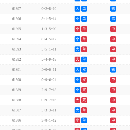
61897
0+2+8=10
大
单
错
61896
8+1+5=14
小
单
错
61895
1+3+5=09
小
单
中
61894
8+4+5=17
小
单
中
61893
5+5+1=11
大
单
中
61892
5+4+9=18
大
单
中
61891
5+0+6=11
大
双
错
61890
9+9+6=24
小
双
中
61889
2+9+7=18
小
双
中
61888
0+9+7=16
大
双
中
61887
5+3+3=11
大
单
中
61886
3+8+1=12
小
单
中