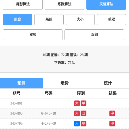
月影算法
炼狱算法
天机算法
组合
杀组
大小
单双
双项
双组
100期 正确：72 期 错误：28 期
正确率：72%
预测
走势
统计
期号
号码
预测
结果
3467801
---
大
单
---
3467800
6+6+6=18
大
双
中
3467799
4+2+3=09
大
单
中