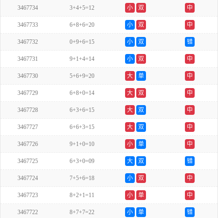
3467734
3+4+5=12
小
双
中
3467733
6+8+6=20
小
双
中
3467732
0+9+6=15
小
双
错
3467731
9+1+4=14
小
双
中
3467730
5+6+9=20
大
单
中
3467729
6+8+0=14
大
双
中
3467728
6+3+6=15
大
双
中
3467727
6+6+3=15
大
双
中
3467726
9+1+0=10
小
单
中
3467725
6+3+0=09
大
双
错
3467724
7+5+6=18
小
双
中
3467723
8+2+1=11
小
单
中
3467722
8+7+7=22
小
单
错