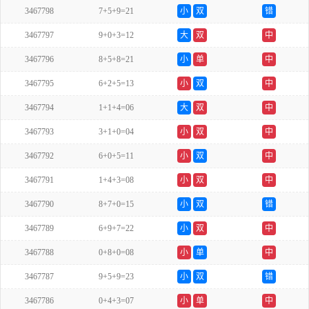
3467798
7+5+9=21
小
双
错
3467797
9+0+3=12
大
双
中
3467796
8+5+8=21
小
单
中
3467795
6+2+5=13
小
双
中
3467794
1+1+4=06
大
双
中
3467793
3+1+0=04
小
双
中
3467792
6+0+5=11
小
双
中
3467791
1+4+3=08
小
双
中
3467790
8+7+0=15
小
双
错
3467789
6+9+7=22
小
双
中
3467788
0+8+0=08
小
单
中
3467787
9+5+9=23
小
双
错
3467786
0+4+3=07
小
单
中