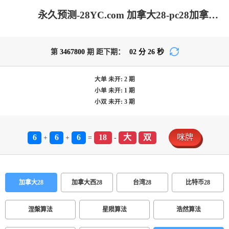
永久预测-28YC.com 加拿大28-pc28加拿大官网|加拿大28结果查询预测|pc28加拿大官网在线预测|加拿大pc28开奖官网查询
第
3467800
期 距下期：
02
分
26
秒
大单
未开:
2
期
小单
未开:
1
期
小双
未开:
3
期
6
6
6
18
大
双
咪牌
+
+
=
-
加拿大28
加拿大西28
台湾28
比特币28
涅槃算法
星陨算法
浩然算法