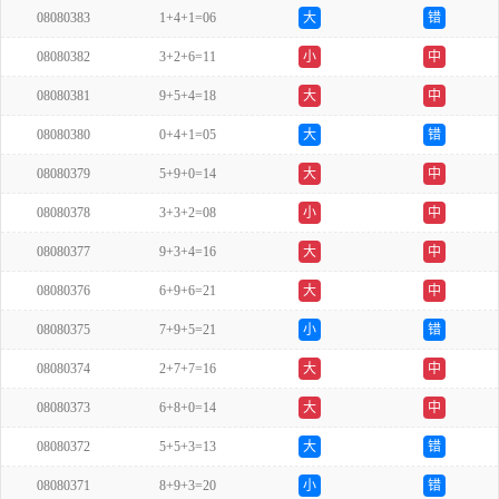
08080383
1+4+1=06
大
错
08080382
3+2+6=11
小
中
08080381
9+5+4=18
大
中
08080380
0+4+1=05
大
错
08080379
5+9+0=14
大
中
08080378
3+3+2=08
小
中
08080377
9+3+4=16
大
中
08080376
6+9+6=21
大
中
08080375
7+9+5=21
小
错
08080374
2+7+7=16
大
中
08080373
6+8+0=14
大
中
08080372
5+5+3=13
大
错
08080371
8+9+3=20
小
错