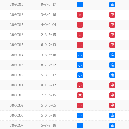
08080319
9+3+5=17
小
错
08080318
3+8+5=16
大
中
08080317
4+0+0=04
小
中
08080316
2+8+5=15
大
中
08080315
6+0+7=13
小
中
08080314
3+8+5=16
小
错
08080313
8+7+7=22
小
错
08080312
5+3+9=17
小
错
08080311
9+1+2=12
小
中
08080310
7+4+4=15
大
中
08080309
5+0+0=05
小
中
08080308
5+6+5=16
小
错
08080307
5+8+3=16
小
错