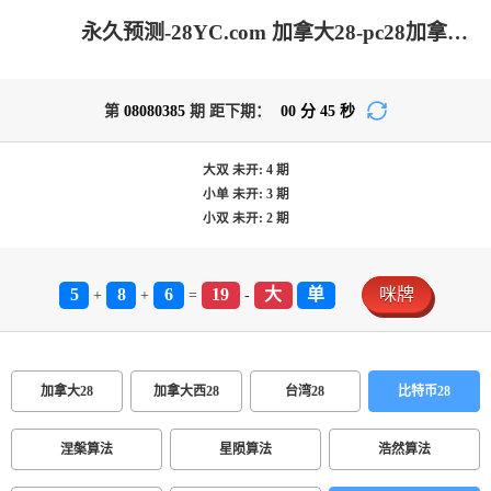
永久预测-28YC.com 加拿大28-pc28加拿大官网|加拿大28结果查询预测|pc28加拿大官网在线预测|加拿大pc28开奖官网查询
第
08080385
期 距下期：
00
分
45
秒
大双
未开:
4
期
小单
未开:
3
期
小双
未开:
2
期
5
8
6
19
大
单
咪牌
+
+
=
-
加拿大28
加拿大西28
台湾28
比特币28
涅槃算法
星陨算法
浩然算法